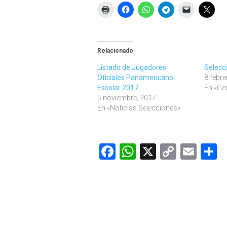
Relacionado
Listado de Jugadores
Selecc
Oficiales Panamericano
8 febre
Escolar 2017
En «Ge
5 noviembre, 2017
En «Noticias Selecciones»
Facebook
WhatsApp
X
Copy
Ema
C
Link