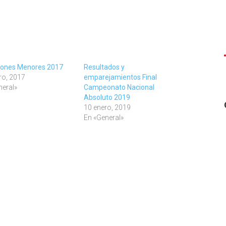
iones Menores 2017
Resultados y
ro, 2017
emparejamientos Final
neral»
Campeonato Nacional
Absoluto 2019
10 enero, 2019
En «General»
il
ompartir