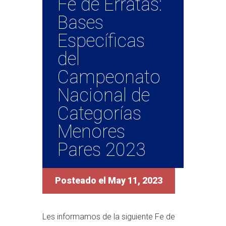
Fe de Erratas:
Bases
Específicas
del
Campeonato
Nacional de
Categorías
Menores
Pares 2023
Posteado el May 11, 2023
Les informamos de la siguiente Fe de