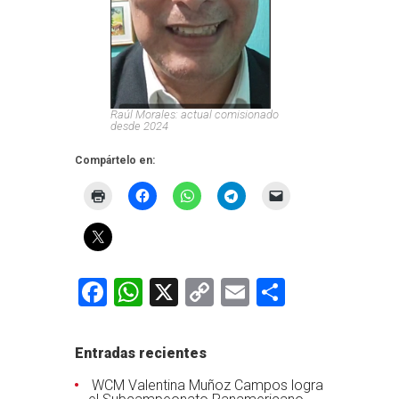
Raúl Morales: actual comisionado
desde 2024
Compártelo en:
Facebook
WhatsApp
X
Copy
Email
Comparti
Link
Entradas recientes
WCM Valentina Muñoz Campos logra