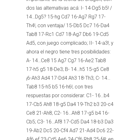
dos las alternativas acá: I- 14-Dg5 b5! /
14…Dg5? 15-hg Cd7 16-Ag7 Rg7 17-
Th4!, con ventaja/ 15-Db5 Dc7 16-Da4
Tab8 17-Rc1 Cd7 18-Ag7 Db6 19-Cd5
Ad5, con juego complicado; II- 14-a3!, y
ahora el negro tiene tres posibilidades:
A- 14…Ce8 15 Ag7 Cg7 16-Ae2 Tab8
17-h5 g5 18-De3; B- 14…h5 15-g5 Ce8
¡6-Ah3 Ad4 17-Dd4 Ah3 18-Th3; C- 14…
Tab8 15-h5 b5 16-h6!, con tres
respuestas por considerar: C1- 16…b4
17-Cb5 Ah8 18-g5 Da4 19-Th2 b3 20-c4
Ce8 21-Ah8; C2- 16…Ah8 17-g5 b4 16-
Cb5; C3- 16…Af8 17-Cd5 Da4 18-b3 Da3
19-Ab2 Dc5 20-Cf4 Ad7 21-Ad4 Dc6 22-
Af6 ef 23-Cd5 Ae6 24-Cf6 Rh8 25-f4!; en