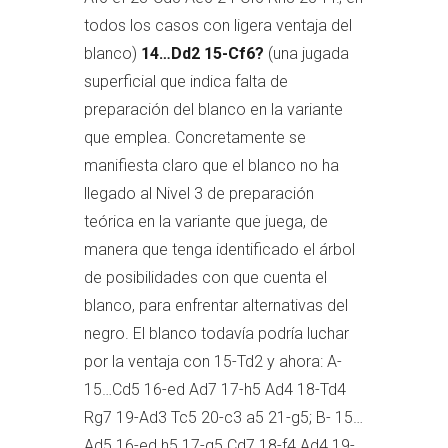
todos los casos con ligera ventaja del
blanco)
14…Dd2 15-Cf6?
(una jugada
superficial que indica falta de
preparación del blanco en la variante
que emplea. Concretamente se
manifiesta claro que el blanco no ha
llegado al Nivel 3 de preparación
teórica en la variante que juega, de
manera que tenga identificado el árbol
de posibilidades con que cuenta el
blanco, para enfrentar alternativas del
negro. El blanco todavía podría luchar
por la ventaja con 15-Td2 y ahora: A-
15…Cd5 16-ed Ad7 17-h5 Ad4 18-Td4
Rg7 19-Ad3 Tc5 20-c3 a5 21-g5; B- 15…
Ad5 16-ed h5 17-g5 Cd7 18-f4 Ad4 19-