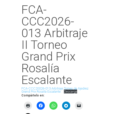
FCA-
CCC2026-
013 Arbitraje
II Torneo
Grand Prix
Rosalía
Escalante
FCA-CCC20026-013 Arbitraje Torneo de Ajedrez
Grand Prix Rosalía Escalante.
Descarga
Compártelo en: