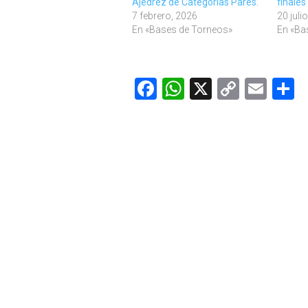
Ajedrez de Categorías Pares.
finale
7 febrero, 2026
20 juli
En «Bases de Torneos»
En «Ba
Facebook
WhatsApp
X
Copy
Ema
C
Link