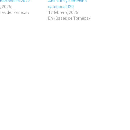
s nacionales 2027
Absoluto y Femenino
o, 2026
categoría U20
ses de Torneos»
17 febrero, 2026
En «Bases de Torneos»
il
ompartir