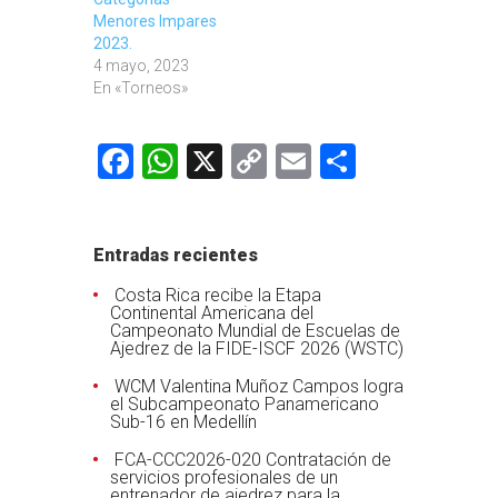
Menores Impares
2023.
4 mayo, 2023
En «Torneos»
Facebook
WhatsApp
X
Copy
Email
Comparti
Link
Entradas recientes
Costa Rica recibe la Etapa
Continental Americana del
Campeonato Mundial de Escuelas de
Ajedrez de la FIDE-ISCF 2026 (WSTC)
WCM Valentina Muñoz Campos logra
el Subcampeonato Panamericano
Sub-16 en Medellín
FCA-CCC2026-020 Contratación de
servicios profesionales de un
entrenador de ajedrez para la