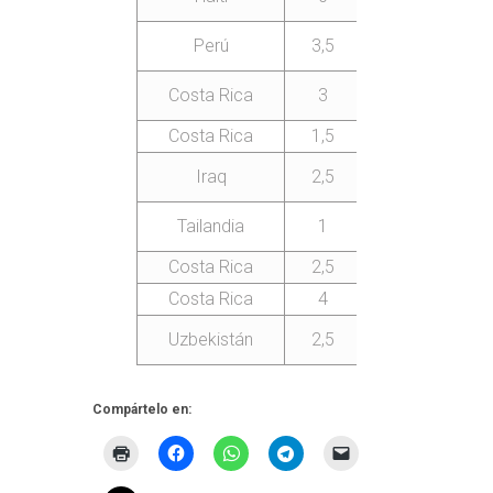
C
Perú
3,5
0,5
Costa Rica
3
1
Costa Rica
1,5
2,5
A
C
Iraq
2,5
1,5
C
Tailandia
1
3
Costa Rica
2,5
1,5
Costa Rica
4
0
Nic
C
Uzbekistán
2,5
1,5
Compártelo en: