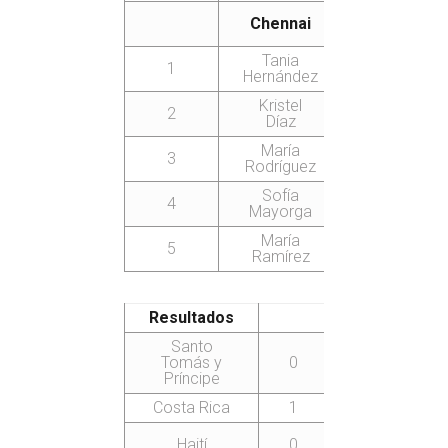
Chennai
2022
Tania
1
Hernández
Kristel
2
Díaz
María
3
Rodríguez
Sofía
4
Mayorga
María
5
Ramírez
Resultados
Santo
C
Tomás y
0
4
Príncipe
Costa Rica
1
3
Vi
C
Haití
0
4