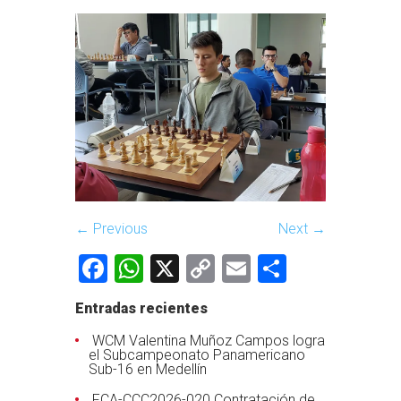
← Previous
Next →
Facebook
WhatsApp
X
Copy
Email
Comparti
Link
Entradas recientes
WCM Valentina Muñoz Campos logra
el Subcampeonato Panamericano
Sub-16 en Medellín
FCA-CCC2026-020 Contratación de