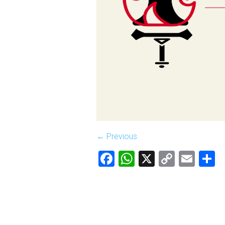
← Previous
Facebook
WhatsApp
X
Copy
Ema
C
Link