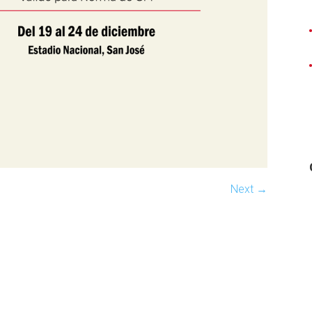
Next →
il
ompartir