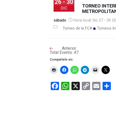
26 - 30
TORNEO INTER
DIC
METROPOLITA
sábado
Hora local:
Dic 27 - 30 2
Torneo de la FCA
Torneos In
Anterior
Total Events: 47
Compártelo en:
Facebook
WhatsApp
X
Copy
Ema
C
Link